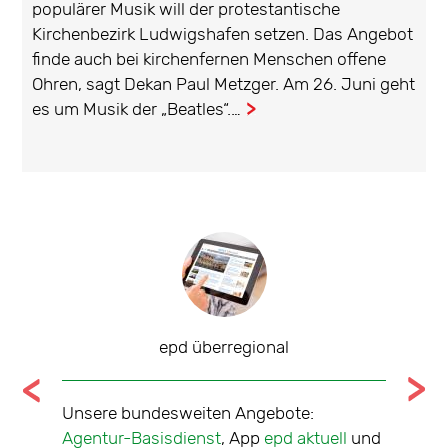
populärer Musik will der protestantische
Kirchenbezirk Ludwigshafen setzen. Das Angebot
finde auch bei kirchenfernen Menschen offene
Ohren, sagt Dekan Paul Metzger. Am 26. Juni geht
es um Musik der „Beatles“.…
...
epd überregional
tale
Unsere bundesweiten Angebote:
Nachric
che über
Agentur-Basisdienst
, App
epd aktuell
und
sieben 