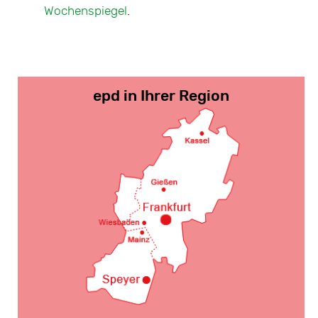
Jahr
Wochenspiegel
.
Mitte-W
Nord
,
O
epd in Ihrer Region