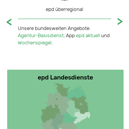
epd überregional
tale
Unsere bundesweiten Angebote:
Nachric
che über
Agentur-Basisdienst
, App
epd aktuell
und
sieben 
Jahr
Wochenspiegel
.
Mitte-W
Nord
,
O
epd Landesdienste