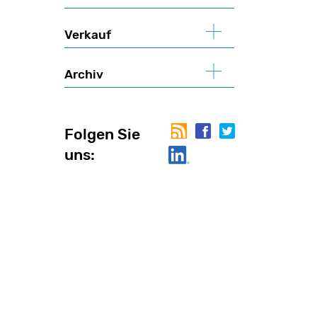
Verkauf
Archiv
Folgen Sie uns:
Folgen Sie
uns: