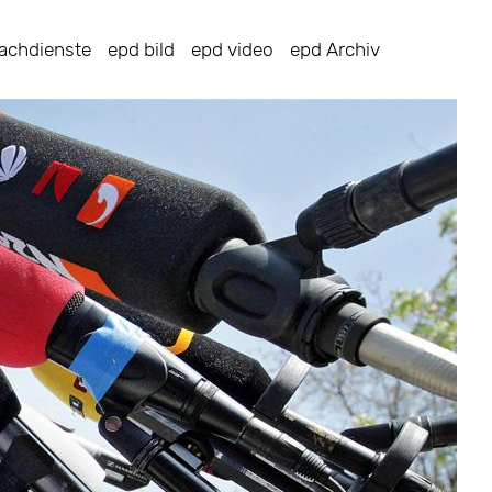
achdienste
epd bild
epd video
epd Archiv