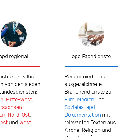
epd regional
epd Fachdienste
ichten aus Ihrer
Renommierte und
n von den sieben
ausgezeichnete
Landesdiensten:
Branchendienste zu
rn
,
Mitte-West
,
Film
,
Medien
und
ersachsen-
Soziales
.
epd
en
,
Nord
,
Ost
,
Dokumentation
mit
est
und
West
relevanten Texten aus
Kirche, Religion und