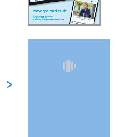
epd bild
epd Archiv
Tagesaktuelle Bilder,
Agentur und
Themenfotos und
Fachdienste: Das
Reportagefotografie:
digitale
epd Archiv
epd bild
bietet mehr
ermöglicht die
als 250.000 Motive.
Recherche über mehr
Recherche und
als 700.000 Texte seit
Gastzugang ohne
dem Jahr 1996.
Anmeldung kostenlos.