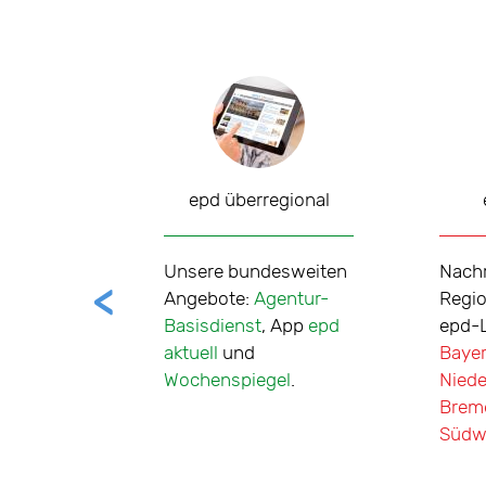
chiv
epd überregional
Unsere bundesweiten
Nachr
 Das
Angebote:
Agentur-
Regio
rchiv
Basisdienst
, App
epd
epd-
e
aktuell
und
Baye
ber mehr
Wochenspiegel
.
Nied
exte seit
Brem
6.
Südw