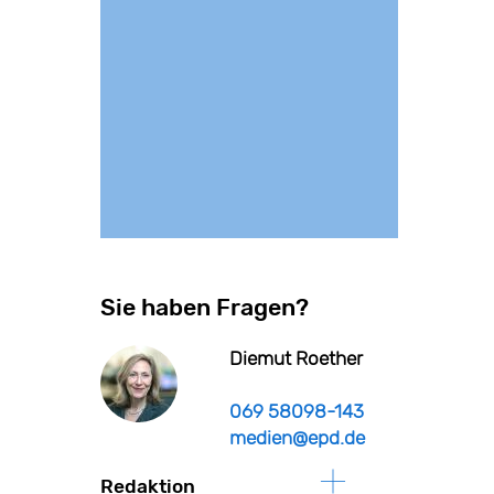
Sie haben Fragen?
Diemut Roether
069 58098-143
medien@epd.de
Redaktion