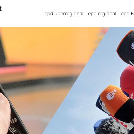
Direkt
zum
epd überregional
epd regional
epd F
Inhalt