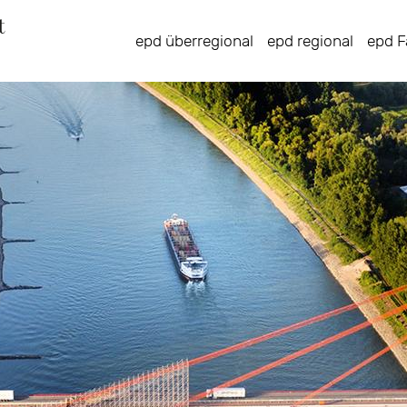
Direkt
zum
epd überregional
epd regional
epd F
Inhalt