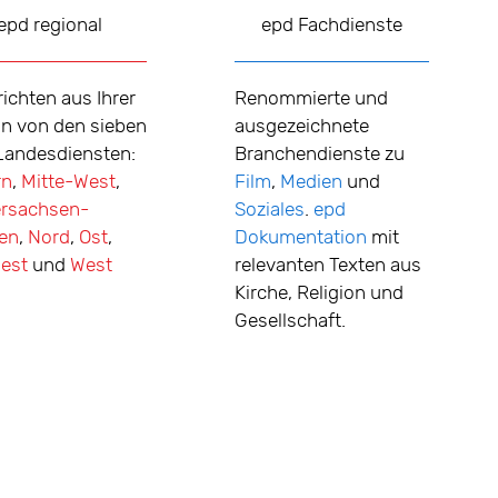
epd regional
epd Fachdienste
ichten aus Ihrer
Renommierte und
n von den sieben
ausgezeichnete
Landesdiensten:
Branchendienste zu
rn
,
Mitte-West
,
Film
,
Medien
und
ersachsen-
Soziales
.
epd
en
,
Nord
,
Ost
,
Dokumentation
mit
est
und
West
relevanten Texten aus
Kirche, Religion und
Gesellschaft.