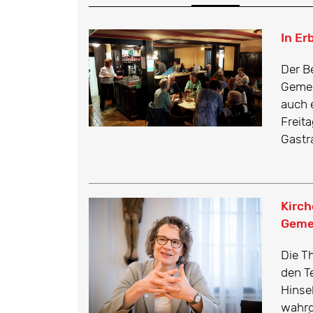
In Er
Der B
Gemei
auch 
Freit
Gastr
Kirch
Geme
Die Th
den T
Hinse
wahrg