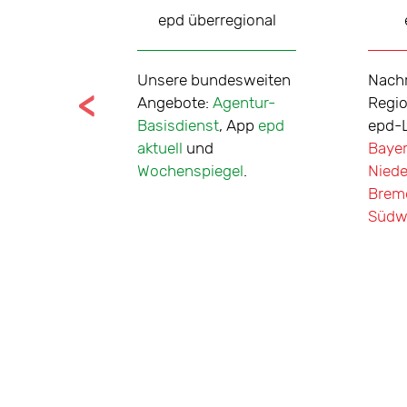
chiv
epd überregional
Unsere bundesweiten
Nachr
 Das
Angebote:
Agentur-
Regio
rchiv
Basisdienst
, App
epd
epd-
e
aktuell
und
Baye
ber mehr
Wochenspiegel
.
Nied
exte seit
Brem
6.
Südw