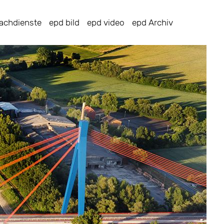
achdienste
epd bild
epd video
epd Archiv