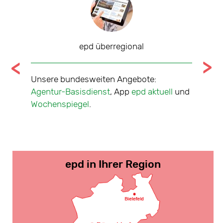
epd überregional
tale
Unsere bundesweiten Angebote:
Nachric
che über
Agentur-Basisdienst
, App
epd aktuell
und
sieben 
Jahr
Wochenspiegel
.
Mitte-W
Nord
,
O
epd in Ihrer Region