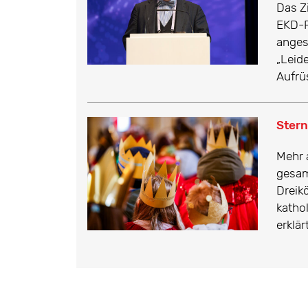
Das Z
EKD-F
anges
„Leide
Aufrüs
Stern
Mehr 
gesam
Dreik
katho
erklä