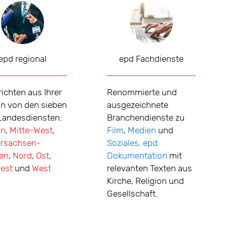
epd regional
epd Fachdienste
ichten aus Ihrer
Renommierte und
n von den sieben
ausgezeichnete
Landesdiensten:
Branchendienste zu
rn
,
Mitte-West
,
Film
,
Medien
und
ersachsen-
Soziales
.
epd
en
,
Nord
,
Ost
,
Dokumentation
mit
est
und
West
relevanten Texten aus
Kirche, Religion und
Gesellschaft.