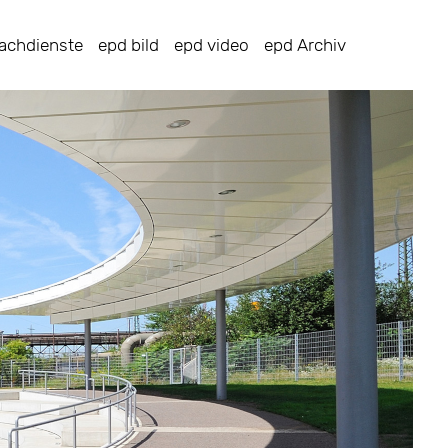
achdienste
epd bild
epd video
epd Archiv