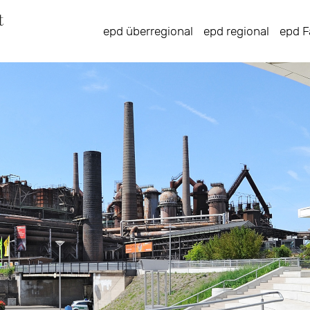
Direkt
zum
epd überregional
epd regional
epd F
Inhalt