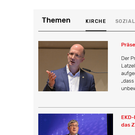
Themen
KIRCHE
SOZIA
Präse
Der P
Latze
aufger
„dass
unbew
EKD-F
das Z