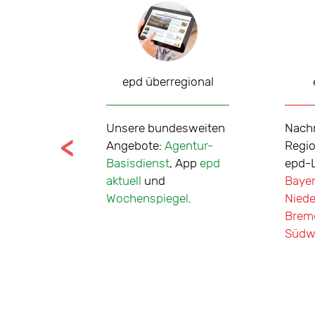
chiv
epd überregional
Unsere bundesweiten
Nachr
 Das
Angebote:
Agentur-
Regio
rchiv
Basisdienst
, App
epd
epd-
e
aktuell
und
Baye
ber mehr
Wochenspiegel
.
Nied
exte seit
Brem
6.
Südw