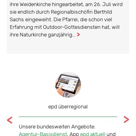
ihre Weidenkirche hingearbeitet, am 26. Juli wird
sie endlich durch Regionalbischöfin Berthild
Sachs eingeweiht. Die Pfarrei, die schon viel
Erfahrung mit Outdoor-Gottesdiensten hat, will
ihre Naturkirche ganzjährig…
...
epd überregional
tale
Unsere bundesweiten Angebote:
Nachric
che über
Agentur-Basisdienst
, App
epd aktuell
und
sieben 