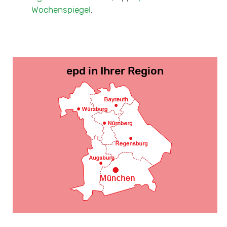
Jahr
Wochenspiegel
.
Mitte-W
Nord
,
O
epd in Ihrer Region