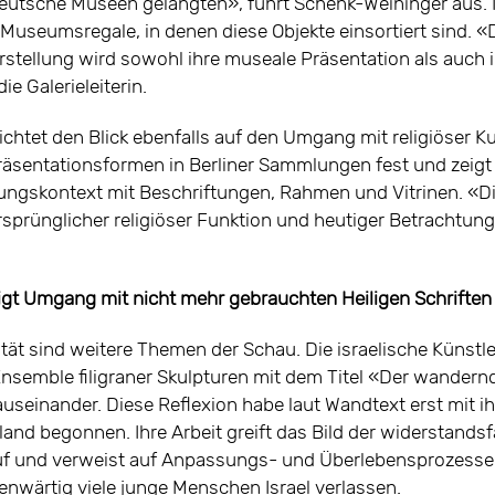
utsche Museen gelangten», führt Schenk-Weininger aus. My
Museumsregale, in denen diese Objekte einsortiert sind. 
rstellung wird sowohl ihre museale Präsentation als auch i
die Galerieleiterin.
chtet den Blick ebenfalls auf den Umgang mit religiöser 
Präsentationsformen in Berliner Sammlungen fest und zeigt 
ungskontext mit Beschriftungen, Rahmen und Vitrinen. «Die
sprünglicher religiöser Funktion und heutiger Betrachtung»
eigt Umgang mit nicht mehr gebrauchten Heiligen Schriften
ität sind weitere Themen der Schau. Die israelische Künstl
 Ensemble filigraner Skulpturen mit dem Titel «Der wandern
 auseinander. Diese Reflexion habe laut Wandtext erst mit
land begonnen. Ihre Arbeit greift das Bild der widerstands
f und verweist auf Anpassungs- und Überlebensprozesse. D
enwärtig viele junge Menschen Israel verlassen.