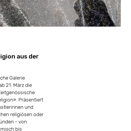
igion aus der
sche Galerie
ab 21. März die
Zeitgenössische
ligion». Präsentiert
nstlerinnen und
chen religiösen oder
ründen - von
imisch bis