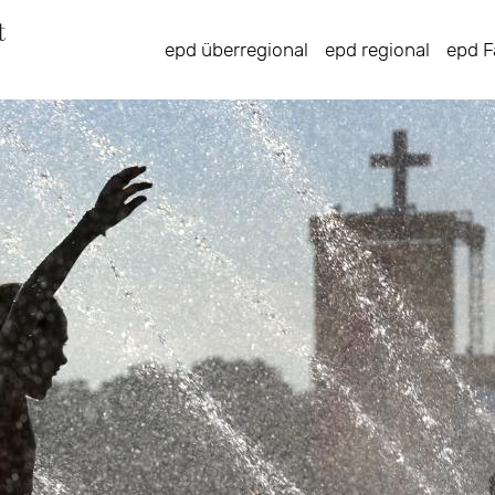
Direkt
zum
epd überregional
epd regional
epd F
Inhalt