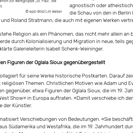
ehört zur Werkgruppe „St. Paul“, die
agnostisch oder atheistisch
t.
© epd-Bild/Lilli Weber
die Schau von den in Berlin
und Roland Stratmann, die auch mit eigenen Werken vertre
stehe Religion als ein Phänomen, das nicht mehr allein an
erde durch Kolonialisierung und Migration in neue, teils ge
klärte Galerieleiterin Isabell Schenk-Weininger.
n Figuren der Oglala Sioux gegenübergestellt
llagiert für seine Werke historische Postkarten. Darauf ze
 religiösen Themen. Christlichen Motiven wie Adam und Eva 
en gegenüber, etwa Figuren der Oglala Sioux, die im 19. Jah
d West Show» in Europa auftraten. «Damit verschiebe ich den
e der Künstler.
atisiert Verschiebungen von Bedeutungen. «Sie beschäfti
 aus Südamerika und Westafrika, die im 19. Jahrhundert du