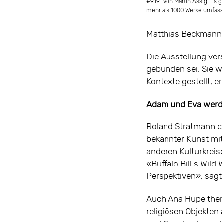
#919“ von Martin Assig. Es g
mehr als 1000 Werke umfass
Matthias Beckmann 
Die Ausstellung ver
gebunden sei. Sie w
Kontexte gestellt, er
Adam und Eva werde
Roland Stratmann co
bekannter Kunst mit
anderen Kulturkreis
«Buffalo Bill s Wil
Perspektiven», sagt
Auch Ana Hupe them
religiösen Objekten