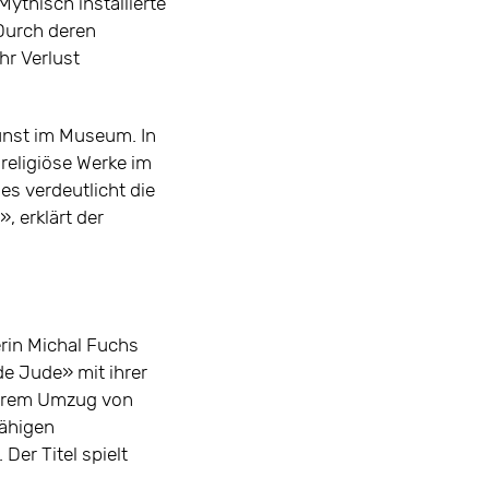
thisch installierte
«Durch deren
hr Verlust
Kunst im Museum. In
religiöse Werke im
s verdeutlicht die
, erklärt der
erin Michal Fuchs
de Jude» mit ihrer
 ihrem Umzug von
fähigen
er Titel spielt