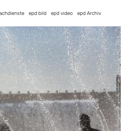
achdienste
epd bild
epd video
epd Archiv