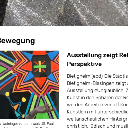
 Bewegung
Ausstellung zeigt Rel
Perspektive
Bietigheim (epd)
Die Städti
Bietigheim-Bissingen zeigt 
Ausstellung «Unglaublich! 
Kunst in den Sphären der Re
werden Arbeiten von elf Kü
Künstlern mit unterschiedli
weltanschaulichen Hinterg
nk-Weininger vor dem Werk „St. Paul
christlich, jüdisch und musl