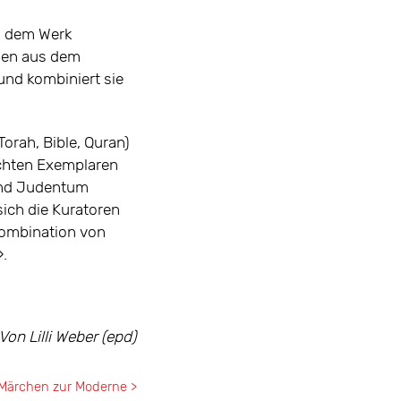
in dem Werk
mden aus dem
und kombiniert sie
orah, Bible, Quran)
uchten Exemplaren
 und Judentum
sich die Kuratoren
Kombination von
».
Von Lilli Weber (epd)
Märchen zur Moderne >