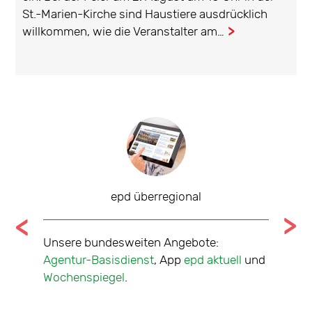
St.-Marien-Kirche sind Haustiere ausdrücklich
willkommen, wie die Veranstalter am…
...
epd überregional
tale
Unsere bundesweiten Angebote:
Nachric
che über
Agentur-Basisdienst
, App
epd aktuell
und
sieben 
Jahr
Wochenspiegel
.
Mitte-W
Nord
,
O