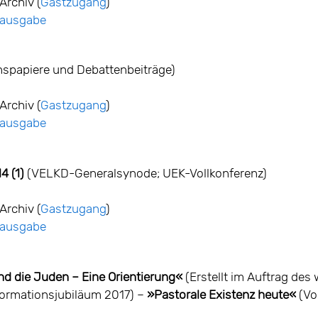
Archiv (
Gastzugang
)
ntausgabe
nspapiere und Debattenbeiträge)
Archiv (
Gastzugang
)
ntausgabe
 (1)
(VELKD-Generalsynode; UEK-Vollkonferenz)
Archiv (
Gastzugang
)
ntausgabe
d die Juden – Eine Orientierung«
(Erstellt im Auftrag des
formationsjubiläum 2017) –
»Pastorale Existenz heute«
(Vor