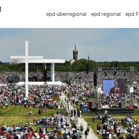
Direkt
zum
epd überregional
epd regional
epd F
Inhalt