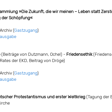
mmlung »Die Zukunft, die wir meinen – Leben statt Zerstö
g der Schöpfung«
Archiv (
Gastzugang
)
ntausgabe
e
(Beiträge von Dutzmann, Ochel) -
Friedensethik
(Friedens
Rates der EKD, Beitrag von Dröge)
Archiv (
Gastzugang
)
ntausgabe
tscher Protestantismus und erster Weltkrieg
(Tagung der 
irche