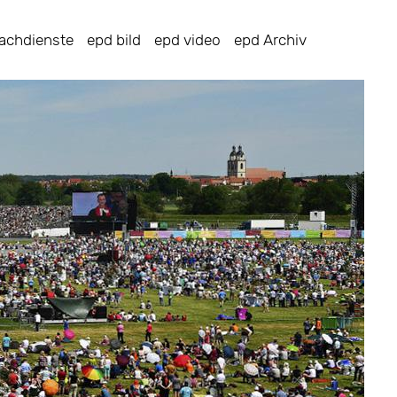
achdienste
epd bild
epd video
epd Archiv