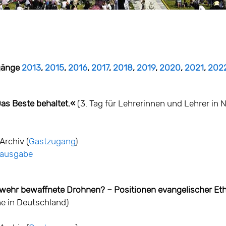
rgänge
2013
,
2015
,
2016
,
2017
,
2018
,
2019
,
2020
,
2021
,
202
Das Beste behaltet.«
(3. Tag für Lehrerinnen und Lehrer in 
Archiv (
Gastzugang
)
ntausgabe
wehr bewaffnete Drohnen? – Positionen evangelischer Eth
he in Deutschland)