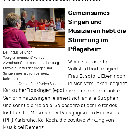
Gemeinsames
Singen und
Musizieren hebt die
Stimmung im
Pflegeheim
Der Inklusive Chor
"Vergissmeinnicht" von der
Wenn sie das alte
Alzheimer Gesellschaft in Hamburg.
Volkslied hört, reagiert
Etwa ein Drittel der Sänger und
Sängerinnen ist von Demenz
Frau B. sofort. Eben noch
betroffen.
in sich versunken, beginnt
© epd-Bild/Evelyn Sander
Karlsruhe/Trossingen (epd)
die demenziell erkrankte
Seniorin mitzusingen, erinnert sich an alle Strophen
und kennt die Melodie. So beschreibt der Leiter des
Instituts für Musik an der Pädagogischen Hochschule
(PH) Karlsruhe, Kai Koch, die positive Wirkung von
Musik bei Demenz.