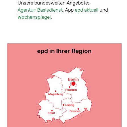
tale
Unsere bundesweiten Angebote:
Nachric
che über
Agentur-Basisdienst
, App
epd aktuell
und
sieben 
Jahr
Wochenspiegel
.
Mitte-W
Nord
,
O
epd in Ihrer Region