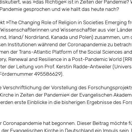
iskutiert, was »das Richtige« ist in Zeiten der Pandemie?
 Pandemie gesprochen und wie hallt das heute nach?
t »The Changing Role of Religion in Societies Emerging 
 Wissenschaftlerinnen und Wissenschaftler aus vier Lände
nd, Irland/ Nordirland, Kanada und Polen) zusammen, um d
ösen Institutionen während der Coronapandemie zu betrach
men der Trans-Atlantic Platform of the Social Sciences an
ery, Renewal and Resilience in a Post-Pandemic World (RR
ter der Leitung von Prof. Kerstin Radde-Antweiler (Univer
 (Fördernummer 495586629).
ie Verschriftlichung der Vorstellung des Forschungsprojekt
 Kirche in Zeiten der Pandemie« der Evangelischen Akadem
werden erste Einblicke in die bisherigen Ergebnisse des Fo
er Coronapandemie hat begonnen. Dieser Beitrag möchte fü
 der Evangelischen Kirche in Deutschland ein Impuls sein. E