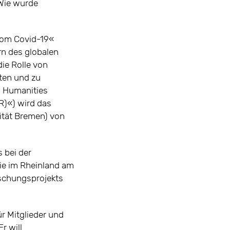
 Wie wurde
from Covid-19«
rn des globalen
ie Rolle von
ten und zu
d Humanities
R)«) wird das
sität Bremen) von
s bei der
ie im Rheinland am
rschungsprojekts
r Mitglieder und
r will