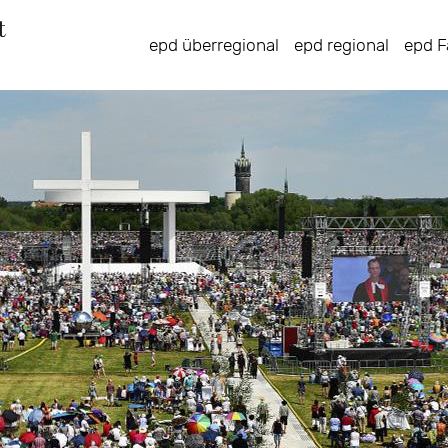
Direkt
zum
epd überregional
epd regional
epd F
Inhalt