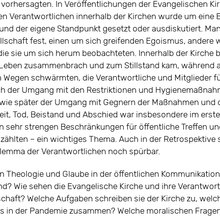
e vorhersagten. In Veröffentlichungen der Evangelischen Kir
en Verantwortlichen innerhalb der Kirchen wurde um eine 
und der eigene Standpunkt gesetzt oder ausdiskutiert. Man
lschaft fest, einen um sich greifenden Egoismus, andere 
 die sie um sich herum beobachteten. Innerhalb der Kirche b
e Leben zusammenbrach und zum Stillstand kam, während 
 Wegen schwärmten, die Verantwortliche und Mitglieder fü
ch der Umgang mit den Restriktionen und Hygienemaßna
o wie später der Umgang mit Gegnern der Maßnahmen und 
it, Tod, Beistand und Abschied war insbesondere im erste
 sehr strengen Beschränkungen für öffentliche Treffen un
zählten – ein wichtiges Thema. Auch in der Retrospektive
ilemma der Verantwortlichen noch spürbar.
en Theologie und Glaube in der öffentlichen Kommunikatio
nd? Wie sehen die Evangelische Kirche und ihre Verantwortl
schaft? Welche Aufgaben schreiben sie der Kirche zu, welch
des in der Pandemie zusammen? Welche moralischen Fragen