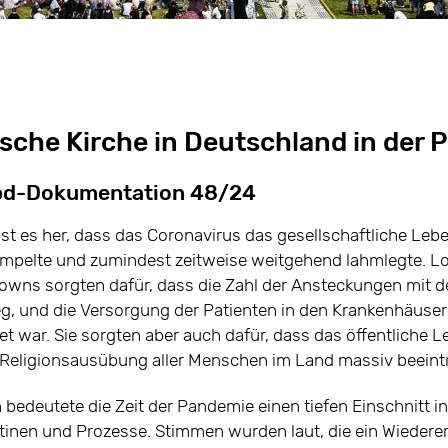
ische Kirche in Deutschland in der
 epd-Dokumentation 48/24
 ist es her, dass das Coronavirus das gesellschaftliche Le
mpelte und zumindest zeitweise weitgehend lahmlegte. Lok
wns sorgten dafür, dass die Zahl der Ansteckungen mit d
ieg, und die Versorgung der Patienten in den Krankenhäus
t war. Sie sorgten aber auch dafür, dass das öffentliche L
 Religionsausübung aller Menschen im Land massiv beeint
 bedeutete die Zeit der Pandemie einen tiefen Einschnitt in
inen und Prozesse. Stimmen wurden laut, die ein Wiedere