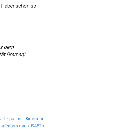
st, aber schon so
us dem
tät Bremen)
tizipation - Kirchliche
schaftsform nach 1945? >