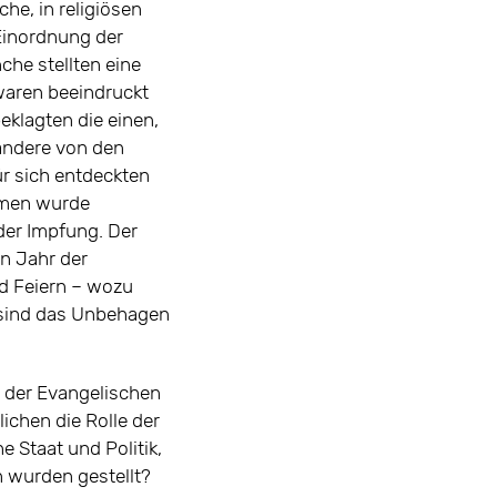
che, in religiösen
Einordnung der
che stellten eine
waren beeindruckt
eklagten die einen,
andere von den
r sich entdeckten
hmen wurde
der Impfung. Der
n Jahr der
d Feiern – wozu
 sind das Unbehagen
n der Evangelischen
ichen die Rolle der
e Staat und Politik,
 wurden gestellt?