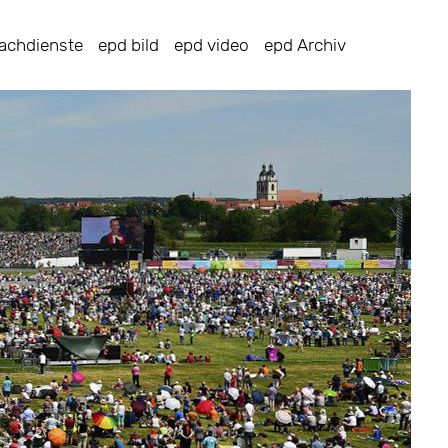
achdienste
epd bild
epd video
epd Archiv