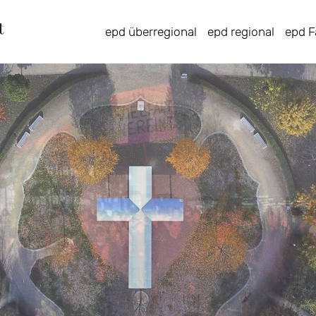
Direkt
zum
epd überregional
epd regional
epd F
Inhalt