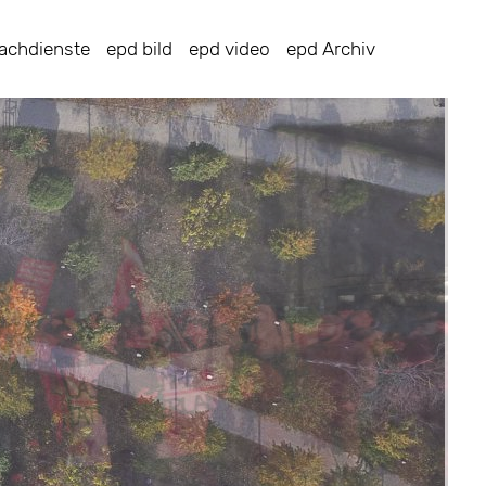
achdienste
epd bild
epd video
epd Archiv