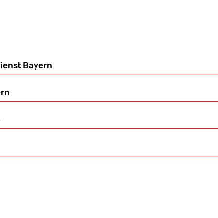
ienst Bayern
ern
e