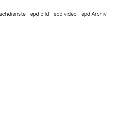
achdienste
epd bild
epd video
epd Archiv